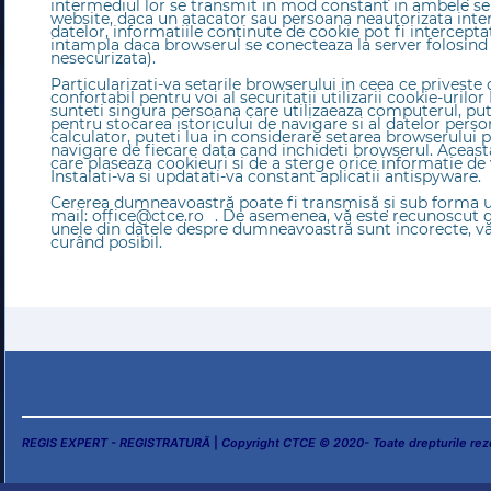
intermediul lor se transmit in mod constant in ambele sen
website, daca un atacator sau persoana neautorizata inter
datelor, informatiile continute de cookie pot fi interceptat
intampla daca browserul se conecteaza la server folosind 
nesecurizata).
Particularizati-va setarile browserului in ceea ce priveste 
confortabil pentru voi al securitatii utilizarii cookie-urilo
sunteti singura persoana care utilizaeaza computerul, put
pentru stocarea istoricului de navigare si al datelor perso
calculator, puteti lua in considerare setarea browserului 
navigare de fiecare data cand inchideti browserul. Aceasta
care plaseaza cookieuri si de a sterge orice informatie de v
Instalati-va si updatati-va constant aplicatii antispyware.
Cererea dumneavoastră poate fi transmisă şi sub forma unu
mail:
office@ctce.ro
. De asemenea, vă este recunoscut dr
unele din datele despre dumneavoastră sunt incorecte, v
curând posibil.
REGIS EXPERT - REGISTRATURĂ
|
Copyright CTCE © 2020- Toate drepturile rez