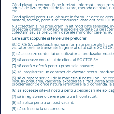
Când plasați o comandă, ne furnizați informații precum: s
adresa de livrare, detalii de facturare, metoda de plată, n
etc.
Cand aplicați pentru un job sunt în formular date de genu
nașterii, telefon, permis de conducere, data obținerii lui, st
Nu colectăm și nu prelucrăm în alt mod date sensibile, i
protecția datelor în categorii speciale de date cu caract
colectăm sau să prelucrăm date ale minorilor care nu au î
Care sunt scopurile și temeiurile prelucrării
SC CTCE SA colectează numai informații personale în conf
vizitator on-line transmite în general date către SC CTCE
(1) să acceseze contul lui de utilizator al produselor noastr
(2) să acceseze contul lui de client al SC CTCE SA
(3) să ceară o ofertă pentru produsele noastre;
(4) să înregistreze un contract de vânzare pentru produse
(5) să cumpere servicii de la magazinul nostru on-line ce
inclusiv preluarea, validarea, expedierea și facturarea ace
problemelor de orice natură referitoare la o comandă, la se
(6) să acceseze site-ul nostru pentru descărcări ale aplicaţ
(7) să înregistreze o cerere pentru a fi contactat;
(8) să aplice pentru un post vacant;
(9) să se înscrie la un concurs;