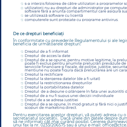
s-a interzis folosirea de către utilizatori a programelor 
utilizatorii nu au drepturi de administrator pe comput
software fără a anunța compartimentul care asigură sup
se utilizează software cu licență
computerele sunt protejate cu programe antivirus.
De ce drepturi beneficiați
În conformitate cu prevederile Regulamentului şi ale legi
beneficia de următoarele drepturi:
Dreptul de a fi informat
Dreptul de acces la date
Dreptul de a se opune, pentru motive legitime, la prelu
poate fi exclus pentru anumite prelucrări prevăzute de l
serviciile financiare şi fiscale, de poliţie, justiţie, secur
menţiune nu poate figura dacă prelucrarea are un carac
Dreptul la rectificare
Dreptul la ştergerea datelor (de a fi uitat)
Dreptul la restricţionarea drepturilor
Dreptul la portabilitatea datelor
Dreptul de a depune o plângere în faţa unei autoritîţi
Dreptul de a nu fi supus unei decizii individuale
Dretul de a se adresa justiţiei
Dreptul de a se opune, în mod gratuit şi fără nici o justi
scopuri de marketing direct.
Pentru exercitarea acestor drepturi, vă puteţi adresa cu o 
secretariatul societăţii. Dacă unele din datele despre d
să ne informaţi cât mai curând posibil. Cererea dumneavo
unui fax la nr. 0233/206575 sau a unui e-mail:
office@ctce