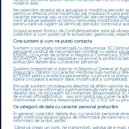
noastre web.
Ne rezervăm dreptul de a actualiza și modifica periodic ac
pentru a reflecta orice modificări ale modului în care p
caracter personal sau orice modificări ale cerințelor legale
vom afișa pe website-ul nostru versiunea modificată a Poli
pentru care vă rugăm să verificați periodic conținutul aces
Scopul acestei Politici de Confidențialitate este să vă exp
colectăm și cum puteți să le actualizați, gestionați, exporta
Cine suntem și cum ne puteți contacta
Suntem o societate comercială cu denumirea: SC Centrul Te
persoană juridică de naționalitate română, cu sediul socia
610076
,
cu număr de ordine în Registrul Comerțului J27/77/
RO2040729. În sensul legislației cu privire la protecția d
prelucrăm datele dvs cu caracter personal.
Suntem înregistraţí şi înscrişi în Registrul General al Aut
Prelucrării Datelor cu Caracter Personal sub numărul 184
677/2001 pentru protecţia persoanelor cu privire la preluc
libera circulaţie a acestor date, modificată şi completată.
Întrucât suntem întotdeauna deschiși să aflăm opiniile 
furnizăm orice informații suplimentare de care ați putea a
datelor dvs, vă încurajăm să contactați Responsabilul SC 
de e-mail
office@ctce.ro
sau prin poștă sau curier la adr
mentiunea:
în atenția Responsabilului SC CTCE SA cu prot
Ce categorii de date cu caracter personal prelucrăm
În general, colectăm datele dvs. cu caracter personal dire
aveți controlul asupra tipului de informație pe care ne-o o
informații de la dvs. astfel:
Când vă creați un cont, ne transmiteți: adresa de e-mail,