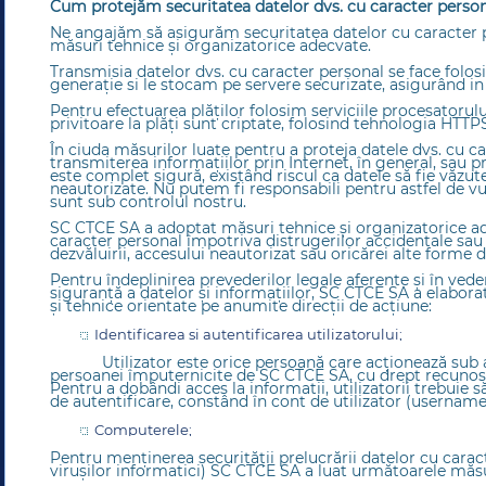
Cum protejăm securitatea datelor dvs. cu caracter perso
Ne angajăm să asigurăm securitatea datelor cu caracter
măsuri tehnice și organizatorice adecvate.
Transmisia datelor dvs. cu caracter personal se face folos
generație si le stocam pe servere securizate, asigurând i
Pentru efectuarea plăţilor folosim serviciile procesatorulu
privitoare la plăţi sunt criptate, folosind tehnologia HTTPS
În ciuda măsurilor luate pentru a proteja datele dvs. cu c
transmiterea informaţiilor prin Internet, în general, sau pr
este complet sigură, existând riscul ca datele să fie văzute 
neautorizate. Nu putem fi responsabili pentru astfel de vu
sunt sub controlul nostru.
SC CTCE SA a adoptat măsuri tehnice şi organizatorice ad
caracter personal împotriva distrugerilor accidentale sau il
dezvăluirii, accesului neautorizat sau oricărei alte forme d
Pentru îndeplinirea prevederilor legale aferente şi în vedere
siguranţă a datelor şi informaţiilor, SC CTCE SA a elabor
şi tehnice orientate pe anumite direcţii de acţiune:
Identificarea şi autentificarea utilizatorului;
Utilizator este orice persoană care acționează sub a
persoanei împuternicite de SC CTCE SA, cu drept recunoscu
Pentru a dobândi acces la informatii, utilizatorii trebuie s
de autentificare, constând în cont de utilizator (username)
Computerele;
Pentru menţinerea securităţii prelucrării datelor cu carac
viruşilor informatici) SC CTCE SA a luat următoarele măsu