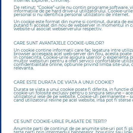
Internet Explorer, Chrome).
De retinut: “Cookie”-urile nu contin programe software, v
informatiile de pe hard drive-ul utilizatorului. Cookie-uril
personal si nu identifica personal utilizatorii de internet.
Un cookie este format din nume si continut, durata de exi
putand fi accesat din nou de webserver in momentul in car
website-ul asociat webserverului respectiv.
CARE SUNT AVANTAJELE COOKIE-URILOR?
Un cookie contine informatii care fac legatura intre utili
browser acceseaza acel web-server din nou, acesta poate c
in consecinta. Cookie-urile asigura userilor o experienta p
multor websituri pentru a oferi servicii confortabile utiliza
confidentialitate online, optiunile privind limba site-ului
relevanta.
CARE ESTE DURATA DE VIATA A UNUI COOKIE?
Durata se viata a unui cookie poate fi diferita, in functie 
cookie-uri folosite exclusiv pentru o singura sesiune – ac
utilizatorul iese de pe website. Cookie-uri permanente – su
cand utilizatorul revine pe acel website, insa pot fi sterse 
CE SUNT COOKIE-URILE PLASATE DE TERTI?
Anumite parti de continut de pe anumite site-uri pot fi pl
terte parti prin intermediul bannerelor, boxurilor sau link