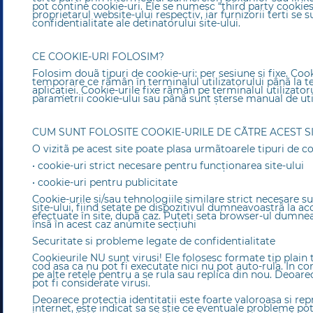
pot contine cookie-uri. Ele se numesc “third party cookie
proprietarul website-ului respectiv, iar furnizorii terti se s
confidentialitate ale detinatorului site-ului.
CE COOKIE-URI FOLOSIM?
Folosim douã tipuri de cookie-uri: per sesiune și fixe. Cook
temporare ce rãmân în terminalul utilizatorului pânã la t
aplicației. Cookie-urile fixe rãmân pe terminalul utilizat
parametrii cookie-ului sau pânã sunt șterse manual de util
CUM SUNT FOLOSITE COOKIE-URILE DE CÃTRE ACEST S
O vizitã pe acest site poate plasa urmãtoarele tipuri de co
• cookie-uri strict necesare pentru funcționarea site-ului
• cookie-uri pentru publicitate
Cookie-urile și/sau tehnologiile similare strict necesare 
site-ului, fiind setate pe dispozitivul dumneavoastrã la ac
efectuate în site, dupã caz. Puteți seta browser-ul dumnea
însã în acest caz anumite secțiuni
Securitate si probleme legate de confidentialitate
Cookieurile NU sunt virusi! Ele folosesc formate tip plain 
cod asa ca nu pot fi executate nici nu pot auto-rula. In co
pe alte retele pentru a se rula sau replica din nou. Deoare
pot fi considerate virusi.
Deoarece protectia identitatii este foarte valoroasa si repr
internet, este indicat sa se stie ce eventuale probleme pot