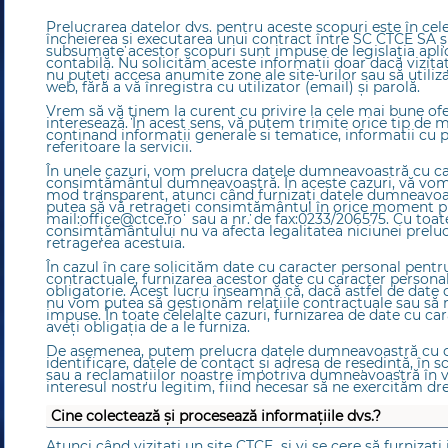
Prelucrarea datelor dvs. pentru aceste scopuri este în ce
încheierea și executarea unui contract între SC CTCE SA 
subsumate acestor scopuri sunt impuse de legislația aplicabi
contabilă. Nu solicităm aceste informații doar dacă vizitați
nu puteți accesa anumite zone ale site-urilor sau să utiliza
web, fără a vă înregistra cu utilizator (email) şi parolă.
Vrem să vă ținem la curent cu privire la cele mai bune ofe
interesează. În acest sens, vă putem trimite orice tip de 
continand informatii generale si tematice, informatii cu pr
referitoare la servicii.
În unele cazuri, vom prelucra datele dumneavoastră cu ca
consimțământul dumneavoastră. În aceste cazuri, vă vom 
mod transparent, atunci când furnizați datele dumneavoast
putea să vă retrageți consimțământul în orice moment pr
mail:
office@ctce.ro
sau a nr. de fax:0233/206575. Cu toat
consimţământului nu va afecta legalitatea niciunei prelucr
retragerea acestuia.
În cazul în care solicităm date cu caracter personal pentru
contractuale, furnizarea acestor date cu caracter person
obligatorie. Acest lucru înseamnă că, dacă astfel de date 
nu vom putea să gestionăm relațiile contractuale sau să 
impuse. În toate celelalte cazuri, furnizarea de date cu ca
aveți obligația de a le furniza.
De asemenea, putem prelucra datele dumneavoastră cu c
identificare, datele de contact și adresa de reședință, în sc
sau a reclamațiilor noastre împotriva dumneavoastră în vi
interesul nostru legitim, fiind necesar să ne exercităm drep
Cine colectează și procesează informațiile dvs.?
Atunci când vizitați un site CTCE și vi se cere să furnizați