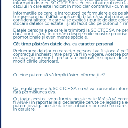
informații doar cu SC CTCE SA şi cu distribuitorul nostru a
cazului în care este indicat în mod clar contrariul - cum ar 
Informațiile pe care le introduceți pe formularele de pe s
trimise spre noi
numai
după ce ați bifat că sunteţi de aco
confidențialitate în care vi se explică tipurile de date cole
stocării datelor colectate şi aţi făcut clic pe butonul "Trim
Datele personale pe care le trimiteți la SC CTCE SA ne pe
dacă doriți, să vă informăm despre noile noastre produse s
promoționale și evenimente speciale.
Cât timp păstrăm datele dvs. cu caracter personal
Prelucrarea datelor cu caracter personal va fi stocată pe
contractul încheiat între părți va fi în vigoare. Acestea po
măsura în care vor fi prelucrate exclusiv în scopuri de ar
modificările ulterioare.
Cu cine putem să vă împărtășim informațiile?
Ca regulă generală, SC CTCE SA nu vă va transmite informa
fără permisiunea dvs.
Cu toate acestea, vom furniza aceste date fără să vă cerem
fi ANAF) în raportările şi declaraţiile cerute de legislaţ
putem divulga aceste date distribuitorilor noştri cu care 
în derulare.