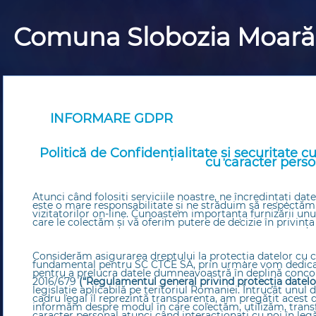
Comuna Slobozia Moară
INFORMARE GDPR
Politică de Confidențialitate și securitate cu
cu caracter perso
Atunci când folositi serviciile noastre, ne încredințați da
este o mare responsabilitate și ne străduim să respectăm 
vizitatorilor on-line. Cunoaştem importanța furnizării un
care le colectăm și vă oferim putere de decizie în privința
Considerăm asigurarea dreptului la protecția datelor cu
fundamental pentru SC CTCE SA, prin urmare vom dedica t
pentru a prelucra datele dumneavoastră în deplină conc
2016/679
(“Regulamentul general privind protecția datelo
legislație aplicabilă pe teritoriul Romaniei. Întrucât unul d
cadru legal îl reprezintă transparența, am pregătit acest
informăm despre modul în care colectăm, utilizăm, trans
caracter personal atunci când interacționați cu noi în legăt