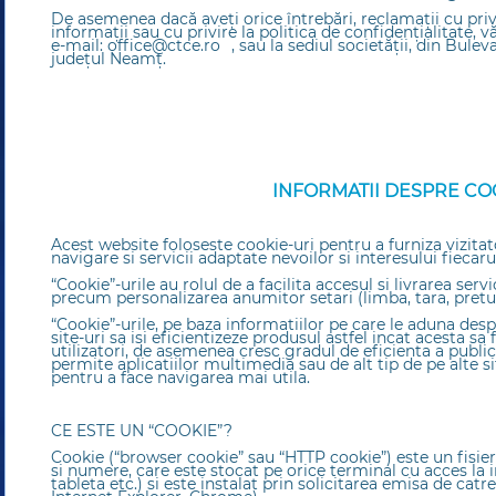
De asemenea dacă aveți orice întrebări, reclamaţii cu pri
informații sau cu privire la politica de confidențialitate,
e-mail:
office@ctce.ro
, sau la sediul societății, din Bule
județul Neamț.
INFORMATII DESPRE CO
Acest website foloseste cookie-uri pentru a furniza vizita
navigare si servicii adaptate nevoilor si interesului fiecaru
“Cookie”-urile au rolul de a facilita accesul si livrarea servi
precum personalizarea anumitor setari (limba, tara, pretu
“Cookie”-urile, pe baza informatiilor pe care le aduna despre
site-uri sa isi eficientizeze produsul astfel incat acesta sa
utilizatori, de asemenea cresc gradul de eficienta a publici
permite aplicatiilor multimedia sau de alt tip de pe alte si
pentru a face navigarea mai utila.
CE ESTE UN “COOKIE”?
Cookie (“browser cookie” sau “HTTP cookie”) este un fisier
si numere, care este stocat pe orice terminal cu acces la 
tableta etc.) si este instalat prin solicitarea emisa de cat