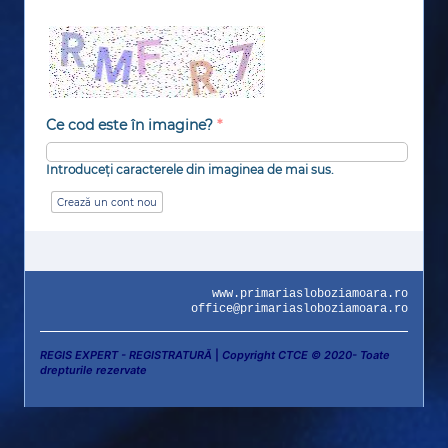
Ce cod este în imagine?
*
Introduceți caracterele din imaginea de mai sus.
www.primariasloboziamoara.ro
office@primariasloboziamoara.ro
REGIS EXPERT - REGISTRATURĂ
|
Copyright CTCE © 2020- Toate
drepturile rezervate