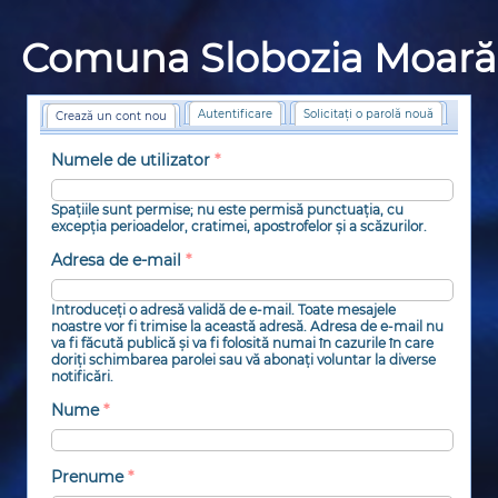
Comuna Slobozia Moară
Autentificare
Solicitaţi o parolă nouă
Crează un cont nou
(tab activ)
Numele de utilizator
*
Spațiile sunt permise; nu este permisă punctuația, cu
excepția perioadelor, cratimei, apostrofelor și a scăzurilor.
Adresa de e-mail
*
Introduceţi o adresă validă de e-mail. Toate mesajele
noastre vor fi trimise la această adresă. Adresa de e-mail nu
va fi făcută publică şi va fi folosită numai în cazurile în care
doriţi schimbarea parolei sau vă abonaţi voluntar la diverse
notificări.
Nume
*
Prenume
*